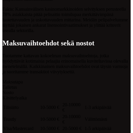
Fakta: Kansainvälisen kasinomarkkinoiden selvityksen perusteella
78% asiakkaista pitää pelisaitin toimilupaa merkittävimpänä
luotettavuuden ja uskottavuuden mittarina. Meidän pelipalvelumme
täyttää jokaisen ankarat lisensointivaatimukset ja ylittää kriteerit
usealla sektorilla.
Maksuvaihtoehdot sekä nostot
Tuotamme kattavan kokoelman maksuvaihtoehtoja, jotka
hyödyttävät kotimaisia pelaajia erinomaisella kuviteltavissa olevalla
menetelmällä. Kaikkinainen maksuvaihtoehdot ovat täysin varmoja
ja suoritamme transaktiot viivytyksettä.
Maksutapa
Talletus
Nosto
Käsittelyaika
20-10000
Tilisiirto
10-5000 €
1-3 arkipäivää
€
20-10000
Trustly
10-5000 €
Välittömästi
€
Visa/Mastercard
10-5000 €
20-5000 €
1-5 arkipäivää