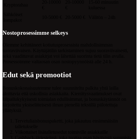
20-10000
20-10000
15-60 minuutin
Kryptorahaa
€
€
kuluessa
Sähköiset
10-5000 €
20-5000 €
Välitön – 24h
lompakot
Nostoprosessimme selkeys
Olemme kehittäneet kotiutusprosessista mahdollisimman
suoraviivaisen. Käyttäjätilin tarkistaminen sujuu suoraviivaisesti,
sekä vaadittavat asiakirjat voi lähettää suorinta tietä tilin avulla.
Prosessoimme valtaosan osan nostopyynnöistä alle 24 h.
Edut sekä promootiot
Bonuskokonaisuutemme tulee suunniteltu palkita yhtä lailla
aloittavia että uskollisia asiakkaita. Kierrätysvaatimukset ovat
kilpailukykyisesti toimialan edullisimmat, ja bonuskäytännöt on
kirjoitettu yksiselitteisesti ilman pienellä tekstillä piilotettuja
yllätyksiä.
Tervetuliaisbonuspaketti, joka jakautuu ensimmäisiin
talletukselle
Viikottaiset lisätalletusedut toimiville asiakkaille
Cashback-järjestelmä, joka tuottaa osan hävityistä summista