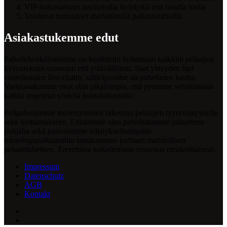
VIP-kokonaisuus tasoitetuilla hyödyillä että omalla tuella
Toistuvat turnaukset merkittävillä palkintorahoilla
Asiakastukemme edut
Palveluhenkilöstömme on koulutettu hoitamaan kaikkiin pelaajien
kysymyksiin osaavasti että ystävällisesti. Saat yhteyden läpi
vuorokauden live-chatin, sähköpostitse tai puhelimen kautta.
Vastausaikamme ovat alan pikaisimpia, että pyrimme selvittämään
kaikki ongelmat yhdellä kontaktikerralla.
Pelipalvelumme menestyminen rakentuu pelaajien tyytyväisyydelle
sekä luottamukseen. Edistämme aina palveluitamme palautteen
pohjalta sekä panostamme edistyksellisimpään
teknologiaratkaisuihin taataksemme parhaan mahdollisen
pelaamishetken. Tervetuloa kokeilemaan eroavuus omakohtaisesti.
Impressum
Datenschutz
AGB
Kontakt