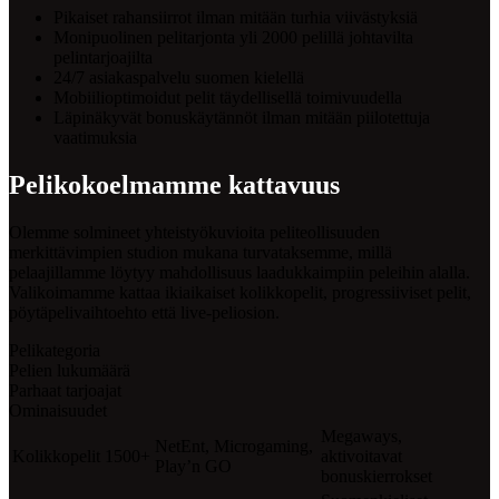
Pikaiset rahansiirrot ilman mitään turhia viivästyksiä
Monipuolinen pelitarjonta yli 2000 pelillä johtavilta
pelintarjoajilta
24/7 asiakaspalvelu suomen kielellä
Mobiilioptimoidut pelit täydellisellä toimivuudella
Läpinäkyvät bonuskäytännöt ilman mitään piilotettuja
vaatimuksia
Pelikokoelmamme kattavuus
Olemme solmineet yhteistyökuvioita peliteollisuuden
merkittävimpien studion mukana turvataksemme, millä
pelaajillamme löytyy mahdollisuus laadukkaimpiin peleihin alalla.
Valikoimamme kattaa ikiaikaiset kolikkopelit, progressiiviset pelit,
pöytäpelivaihtoehto että live-peliosion.
Pelikategoria
Pelien lukumäärä
Parhaat tarjoajat
Ominaisuudet
Megaways,
NetEnt, Microgaming,
Kolikkopelit
1500+
aktivoitavat
Play’n GO
bonuskierrokset