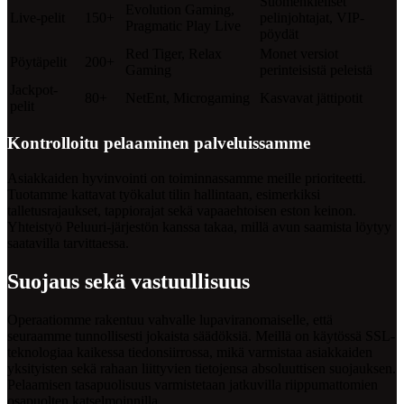
Suomenkieliset
Evolution Gaming,
Live-pelit
150+
pelinjohtajat, VIP-
Pragmatic Play Live
pöydät
Red Tiger, Relax
Monet versiot
Pöytäpelit
200+
Gaming
perinteisistä peleistä
Jackpot-
80+
NetEnt, Microgaming
Kasvavat jättipotit
pelit
Kontrolloitu pelaaminen palveluissamme
Asiakkaiden hyvinvointi on toiminnassamme meille prioriteetti.
Tuotamme kattavat työkalut tilin hallintaan, esimerkiksi
talletusrajaukset, tappiorajat sekä vapaaehtoisen eston keinon.
Yhteistyö Peluuri-järjestön kanssa takaa, millä avun saamista löytyy
saatavilla tarvittaessa.
Suojaus sekä vastuullisuus
Operaatiomme rakentuu vahvalle lupaviranomaiselle, että
seuraamme tunnollisesti jokaista säädöksiä. Meillä on käytössä SSL-
teknologiaa kaikessa tiedonsiirrossa, mikä varmistaa asiakkaiden
yksityisten sekä rahaan liittyvien tietojensa absoluuttisen suojauksen.
Pelaamisen tasapuolisuus varmistetaan jatkuvilla riippumattomien
osapuolten katselmoinnilla.