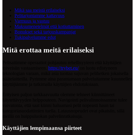
Mikä saa meistä erilaiseksi
Pelitarjontamme kattavuus
Varmuus ja vastuu
Maksumenetelmät että kotiuttaminen
Bonukset sekä tarjouskampanjat
Tukipalvelumme edut
Mitä erottaa meitä erilaiseksi
Pelisaitimme operaatiot pohjautuu rehellisyyteen että käyttäjien
toiveisiin vastaamiseen.
https://trybet.eu/
on luotu edistyneen
teknologian varaan, mikä asia tuottaa sujuvan pelihetken jokaisella
päätelaitteilla. Pyrimme aina parantamaan palveluitamme kuunnellen
käyttäjiämme ja tutkimalla käyttäjien ehdotuksiaan.
Erityisen paljon tarkkaavuutta olemme tehneet kiinnittäneet
käytettävyyden helppouteen. Navigointi pelivalinnoissamme tulee
vaivatonta, että saat kiinni haluamasi pelit nopeasti haun tai
kategoriasuodattimien tuella. Latausnopeudet ovat pikaisiin, sillä
meillä on huippuluokan palvelinratkaisuja.
Käyttäjien lempimaansa piirteet