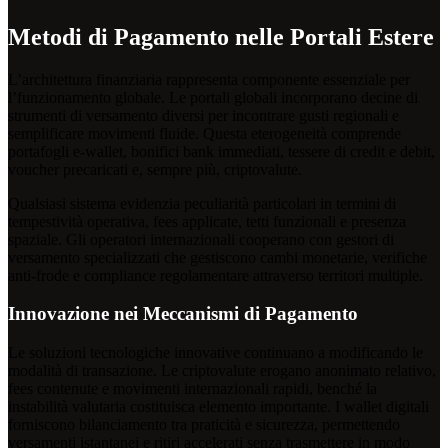
Metodi di Pagamento nelle Portali Estere
L’architettura finanziaria rappresenta componente essenziale per
l’funzionamento globale. Le portali globali incorporano decine di
strumenti di versamento diversi per incontrare gusti regionali e
semplificare movimenti fluide. Questa eterogeneità comprende
portafogli e-wallet, bonifici bank immediati, tessere di credit e debit,
voucher precaricati e, sempre più, criptovalute.
Qualsiasi sistema evidenzia peculiarità particolari in termini di
tempestività operativa, fees applicate, tetti funzionali e presenza
spaziale. Gli operatori internazionali cooperano con gestori di
versamento specializzati che gestiscono cambi monetarie, verifiche
anti-frode e compliance regolamentare attraverso territori multiple.
Innovazione nei Meccanismi di Pagamento
Le soluzioni tecnologiche innovative continuano a modificando le
modalità di transazione. Le criptovalute erogano anonimato relativo,
fees contenute e movimenti internazionali rapidi, benché la
instabilità valutaria costituisca elemento importante. I wallet digitali
forniscono bilanciamento tra praticità e sicurezza, permettendo
versamenti istantanei e ritiri accelerati senza trasmettere in modo