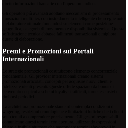
diretto informazioni bancarie con l’operatore ludico.
Gli operatori più avanzati adottano meccanismi di processamento
transazioni multi-tier, con instradamento intelligente che sceglie auto
il elaboratore ottimale fondandosi su elementi come posizione
geografica, categoria di movimento e disponibilità sistemica. Questa
sofisticazione tecnica abbassa fallimenti transazionali e migliora
durate di elaborazione.
Premi e Promozioni sui Portali
Internazionali
Le strategie promozionali costituiscono elemento concorrenziale
fondamentale. Gli provider internazionali creano sistemi
promozionali articolati, concepiti per acquisire nuovi clienti e
fidelizzare utenti presenti. Queste offerte spaziano da bonus di
benvenuto cospicui a schemi loyalty stratificati, tornei esclusivi e
rimborsi periodici.
La architettura promozionale standard contempla condizioni di
wagering, restrizioni cronologiche e limitazioni ludiche che i clienti
sono tenuti a comprendere precisamente. Gli gestori responsabili
comunicano questi termini con apertura, utilizzando espressioni
chiaro e fruibile piuttosto che nascondere termini sfavorevoli in