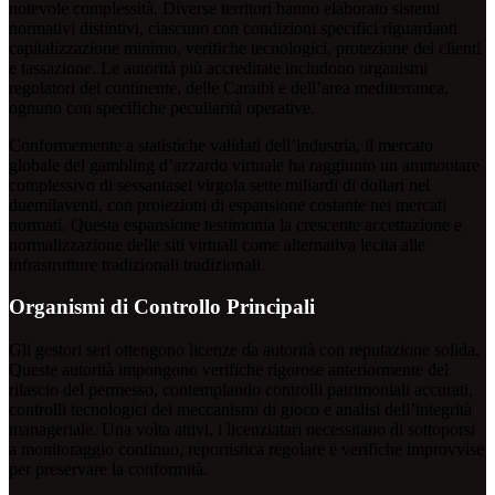
notevole complessità. Diverse territori hanno elaborato sistemi
normativi distintivi, ciascuno con condizioni specifici riguardanti
capitalizzazione minimo, verifiche tecnologici, protezione dei clienti
e tassazione. Le autorità più accreditate includono organismi
regolatori del continente, delle Caraibi e dell’area mediterranea,
ognuno con specifiche peculiarità operative.
Conformemente a statistiche validati dell’industria, il mercato
globale del gambling d’azzardo virtuale ha raggiunto un ammontare
complessivo di sessantasei virgola sette miliardi di dollari nel
duemilaventi, con proiezioni di espansione costante nei mercati
normati. Questa espansione testimonia la crescente accettazione e
normalizzazione delle siti virtuali come alternativa lecita alle
infrastrutture tradizionali tradizionali.
Organismi di Controllo Principali
Gli gestori seri ottengono licenze da autorità con reputazione solida.
Queste autorità impongono verifiche rigorose anteriormente del
rilascio del permesso, contemplando controlli patrimoniali accurati,
controlli tecnologici dei meccanismi di gioco e analisi dell’integrità
manageriale. Una volta attivi, i licenziatari necessitano di sottoporsi
a monitoraggio continuo, reportistica regolare e verifiche improvvise
per preservare la conformità.