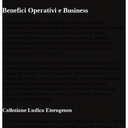
Benefici Operativi e Business
Le portali estere godono di vantaggi economici di portata
considerevoli. L’funzionamento su vasta portata territoriale consente
di allocare i spese costanti su una bacino utenti più estesa,
producendo efficienza funzionale che si traduce in superiori
caratteristiche per gli clienti finali. Questa struttura economico-
gestionale permette allocazioni significativi in soluzioni tech,
sicurezza e progettazione prodotto.
Il parco di gioco costituisce un addizionale fattore peculiare. Gli
provider globali cooperano regolarmente con provider di software
originari da diverse zone, raccogliendo offerte da team di
produzione europei, orientali e occidentali. Questa diversificazione
genera cataloghi con innumerevoli di giochi, oscillando tra
macchinette elettroniche tradizionali e innovative, titoli da table
classici e varianti innovative, sessioni con croupier dal reali e
modalità di gioco istantaneo.
Collezione Ludico Eterogeneo
La diversità rappresenta uno dei pilastri dell’gamma estera. Laddove
alcuni provider territoriali possono limitarsi a poche centinaia di