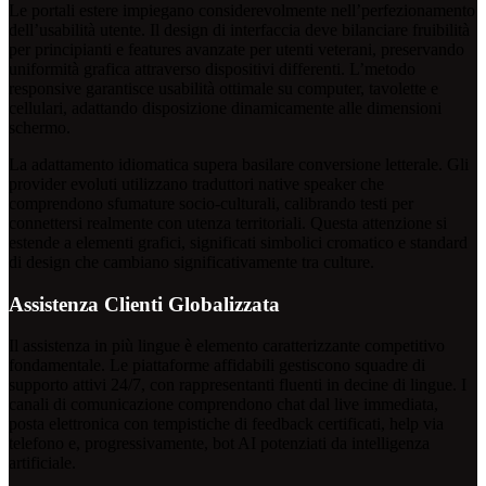
Le portali estere impiegano considerevolmente nell’perfezionamento
dell’usabilità utente. Il design di interfaccia deve bilanciare fruibilità
per principianti e features avanzate per utenti veterani, preservando
uniformità grafica attraverso dispositivi differenti. L’metodo
responsive garantisce usabilità ottimale su computer, tavolette e
cellulari, adattando disposizione dinamicamente alle dimensioni
schermo.
La adattamento idiomatica supera basilare conversione letterale. Gli
provider evoluti utilizzano traduttori native speaker che
comprendono sfumature socio-culturali, calibrando testi per
connettersi realmente con utenza territoriali. Questa attenzione si
estende a elementi grafici, significati simbolici cromatico e standard
di design che cambiano significativamente tra culture.
Assistenza Clienti Globalizzata
Il assistenza in più lingue è elemento caratterizzante competitivo
fondamentale. Le piattaforme affidabili gestiscono squadre di
supporto attivi 24/7, con rappresentanti fluenti in decine di lingue. I
canali di comunicazione comprendono chat dal live immediata,
posta elettronica con tempistiche di feedback certificati, help via
telefono e, progressivamente, bot AI potenziati da intelligenza
artificiale.