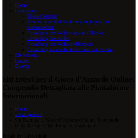
Home
Leistungen
Fliesen Verkauf
Renovierung und Sanierung im Innen- und
Außenbereich
Gestaltung des Wohnraums mit Tiles4u
Gestaltung des Bades
Gestaltung des Wellness-Bereichs
Gestaltung von Außenbereichen mit Tiles4u
Showroom
Partner
Galerie
Siti Esteri per il Gioco d’Azzardo Online:
Compendio Dettagliata alle Piattaforme
Internazionali
Home
uncategorized
Siti Esteri per il Gioco d’Azzardo Online: Compendio
Dettagliata alle Piattaforme Internazionali
Posted by:
UPAAdmin