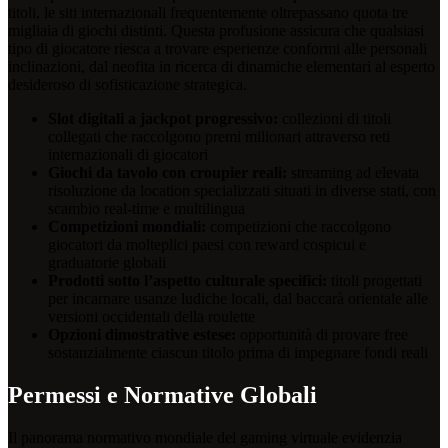
titoli, le siti internazionali frequentemente oltrepassano quota tre
migliaia di giochi distinti. Questa profusione assicura che qualsiasi
tipo di giocatore riesca a trovare esperienze conformi alle personali
inclinazioni, dal neofita in ricerca di dinamiche elementari al esperto
desideroso di sofisticazione strategica.
Slot digitali a jackpot progressivo:
collezioni di titoli
collegati che raccolgono premi milionari attraverso reti
internazionali di giocatori
Giochi da tavolo con croupier reali:
streaming ad elevata
risoluzione da location specializzati situati in diverse stati, con
scambio real-time e multilingua
Competizioni mondiali:
competizioni che raccolgono
giocatori da molteplici paesi con reward cospicui e
graduatorie globali
Prodotti sotto l’aspetto culturale specifici:
titoli progettati
per incarnare usanze ludiche locali, dal baccarà orientale alle
versioni occidentali della roulette
Opzioni dimostrative estese:
opportunità di provare free
sostanzialmente ciascun titolo prima di impegnare fondi reali
Permessi e Normative Globali
Il panorama normativo mondiale del gaming virtuale evidenzia