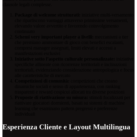
clausole legali complesse.
Package di welcome strutturati:
iniziative multi-versamento
che ripartiscono vantaggi attraverso primissime versamenti,
elevando valore avvertito e favorendo coinvolgimento
continuato
Schemi very important player a livelli:
meccanismi a tier
che premiano ammontare di gioco con benefici escalanti,
compresi manager assegnati, limiti elevati e accessi a
manifestazioni esclusivi
Iniziative sotto l’aspetto culturale personalizzate:
iniziative
specifiche allineate con ricorrenze territoriali e inclinazioni
territoriali, evidenziando considerazione antropologica e focus
alle caratteristiche di mercato
Competizioni di comunità:
competizioni che creano
dinamiche sociali e senso di appartenenza, con ranking
trasparenti e reward cospicui allocati tra diverse posizioni
Proposte di riattivazione su misura:
stimoli focalizzati per
riattivare giocatori dormienti, basati su sistemi di machine
learning che esaminano pattern pregressi e preferenze
individuali
Esperienza Cliente e Layout Multilingua