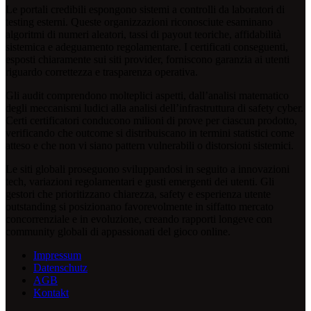
Le portali credibili espongono sistemi a controlli da laboratori di
testing esterni. Queste organizzazioni riconosciute esaminano
algoritmi di numeri aleatori, tassi di payout teoriche, affidabilità
sistemica e adeguamento regolamentare. I certificati conseguenti,
esposti chiaramente sui siti provider, forniscono garanzia ai utenti
riguardo correttezza e trasparenza operativa.
Gli audit comprendono molteplici aspetti, dall’analisi matematico
degli meccanismi ludici alla analisi dell’infrastruttura di safety cyber.
Certi certificatori conducono milioni di prove per ciascun prodotto,
verificando che outcome si distribuiscano in termini statistici come
atteso e che non vi siano pattern vulnerabili o distorsioni sistemici.
Le siti globali proseguono sviluppandosi in seguito a innovazioni
tech, variazioni regolamentari e gusti emergenti dei utenti. Gli
gestori che prioritizzano chiarezza, safety e esperienza utente
outstanding si posizionano favorevolmente in siffatto mercato
concorrenziale e in evoluzione, creando rapporti longeve con
community globali di appassionati del gioco online.
Impressum
Datenschutz
AGB
Kontakt