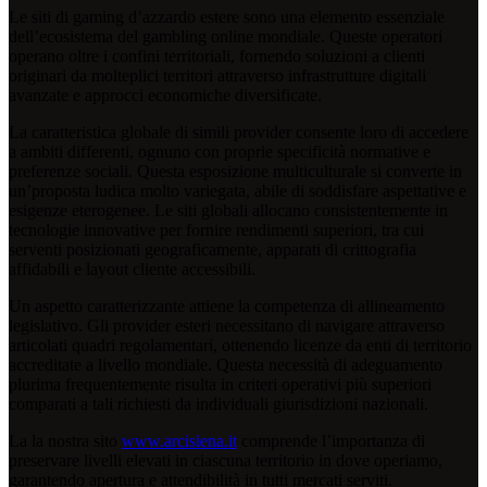
Le siti di gaming d’azzardo estere sono una elemento essenziale
dell’ecosistema del gambling online mondiale. Queste operatori
operano oltre i confini territoriali, fornendo soluzioni a clienti
originari da molteplici territori attraverso infrastrutture digitali
avanzate e approcci economiche diversificate.
La caratteristica globale di simili provider consente loro di accedere
a ambiti differenti, ognuno con proprie specificità normative e
preferenze sociali. Questa esposizione multiculturale si converte in
un’proposta ludica molto variegata, abile di soddisfare aspettative e
esigenze eterogenee. Le siti globali allocano consistentemente in
tecnologie innovative per fornire rendimenti superiori, tra cui
serventi posizionati geograficamente, apparati di crittografia
affidabili e layout cliente accessibili.
Un aspetto caratterizzante attiene la competenza di allineamento
legislativo. Gli provider esteri necessitano di navigare attraverso
articolati quadri regolamentari, ottenendo licenze da enti di territorio
accreditate a livello mondiale. Questa necessità di adeguamento
plurima frequentemente risulta in criteri operativi più superiori
comparati a tali richiesti da individuali giurisdizioni nazionali.
La la nostra sito
www.arcisiena.it
comprende l’importanza di
preservare livelli elevati in ciascuna territorio in dove operiamo,
garantendo apertura e attendibilità in tutti mercati serviti.