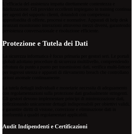
L’efficacia del assistenza impatta direttamente contentezza e
fidelizzazione. Gli provider eccellenti impiegano in training continua
per agenti del supporto clienti, dotandoli con competenza
approfondita di offerte, processi e normative. Apparati di help desk
avanzati monitorano interazioni attraverso mezzi diversi, garantendo
persistenza conversazionale e risoluzione efficiente.
Protezione e Tutela dei Dati
La sicurezza informatica è focus primaria per gestori seri. Le portali
globali adottano procedure di sicurezza multilivello, comprendendo
cifratura da punto a punto per trasmissioni dati, verifica multi-fattore
per ingressi utenza e apparati di rilevamento breach che controllano
azioni anomale continuamente.
La tutela dettagli individuali e monetarie necessita di adeguamento
con regolamentazioni sulla protezione dati gradualmente stringenti.
Gli gestori devono implementare principi di minimizzazione dati,
collezionando unicamente dettagli indispensabili per obiettivi validi,
e garantire diritti di visione, correzione e eliminazione dati in
conformità a quadri regolamentari applicabili.
Audit Indipendenti e Certificazioni