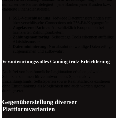
nur zu seriöse Partner delegiert – jene Banken jener Kunden bzw.
etablierte Finanzdienstleister.
SSL-Verschlüsselung:
Jedwede Datentransfers finden statt
über verschlüsselte Connections mit 256-Bit-Kryptografie
Zugelassene Partner:
Ausschließlich Kooperation bei
lizenzierten Zahlungsanbietern
Zahlungsmonitoring:
Selbsttätige Tools erkennen auffällige
Aktivitätsmuster
Datenminimierung:
Nur absolut notwendige Daten erfolgen
aufgenommen und aufbewahrt
Verantwortungsvolles Gaming trotz Erleichterung
Auch frei von herkömmliche Legitimation erhalten jedwede
Schutzmaßnahmen für verantwortliches Spielen aktiv.
Einzahlungslimits, Selbstsperren sowie Realitätschecks existieren
ohne Einschränkung als Möglichkeit und auch werden rigoros
durchgesetzt.
Gegenüberstellung diverser
Plattformvarianten