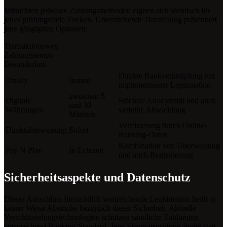
Mitnichten jedwede Zahlungsmethoden eignen sich identisch für
jenes prüfungsfreie Zocken. Untenstehende Darstellung präsentiert
jene gängigsten Optionen:
Transaktionsweg
Zahlungstempo
Besonderheit
Direkte Bankverknüpfung mit
Trustly
Instant
implementierter Legitimation
zwischen 5
Digitale
Höchste Anonymität und auch
und 30
Währungen
verteilte Abwicklung
Minuten
Verifizierung durch Online-
Direktüberweisung
Sofort
Banking-Daten
Kombination von Überweisung
Pay N Play
In Echtzeit
und auch Registrierung
Sicherheitsaspekte und Datenschutz
Dieser Ausschluss hinsichtlich weitreichende Legitimation heißt in
keiner Weise Abstriche bezüglich dieser Sicherheit. Aktuelle
Verschlüsselungstechnologien schützen sämtliche Zahlungen
entsprechend Banking-Standard. Jene Identitätsprüfung findet statt