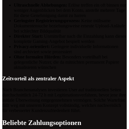
Ultraschnelle Abhebungen:
Erlöse treffen ein oft binnen nur
weniger Augenblicken bei dem Konto, anstelle mehrere Tage
für diese Genehmigung damit zu harren
Geringster Registrierungsprozess:
Keine mühsame
Dokumentensuche beziehungsweise erneute Upload-Anläufe
bei schlechter Bildqualität
Direkter Start:
Unmittelbar nach die Einzahlung kann dieses
komplette Gaming-Angebot bespielt werden
Privacy-orientiert:
Geringere individuelle Informationen
sind archiviert sowie prozessiert
Ohne formalen Hürden:
Besonders vorteilhaft bei
gelegentliche Nutzer, die da mitnichten permanent Papiere
aktualisieren wünschen
Zeitvorteil als zentraler Aspekt
Nach Branchenanalysen investieren User auf traditionellen Seiten
durchschnittlich 24-72 h mit Legitimationsverfahren, bevor jene ihre
initiale Überweisung entgegennehmen vermögen. Solche Wartefrist
fällt weg mit unserem Konzept vollständig, welches nachweislich
für verbesserter Kundenzufriedenheit führt.
Beliebte Zahlungsoptionen