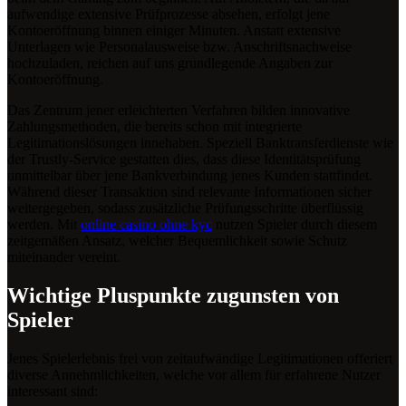
aufwendige extensive Prüfprozesse absehen, erfolgt jene
Kontoeröffnung binnen einiger Minuten. Anstatt extensive
Unterlagen wie Personalausweise bzw. Anschriftsnachweise
hochzuladen, reichen auf uns grundlegende Angaben zur
Kontoeröffnung.
Das Zentrum jener erleichterten Verfahren bilden innovative
Zahlungsmethoden, die bereits schon mit integrierte
Legitimationslösungen innehaben. Speziell Banktransferdienste wie
der Trustly-Service gestatten dies, dass diese Identitätsprüfung
unmittelbar über jene Bankverbindung jenes Kunden stattfindet.
Während dieser Transaktion sind relevante Informationen sicher
weitergegeben, sodass zusätzliche Prüfungsschritte überflüssig
werden. Mit
online casino ohne kyc
nutzen Spieler durch diesem
zeitgemäßen Ansatz, welcher Bequemlichkeit sowie Schutz
miteinander vereint.
Wichtige Pluspunkte zugunsten von
Spieler
Jenes Spielerlebnis frei von zeitaufwändige Legitimationen offeriert
diverse Annehmlichkeiten, welche vor allem für erfahrene Nutzer
interessant sind: