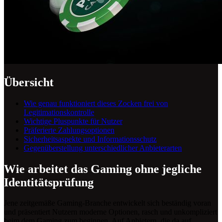
Übersicht
Wie genau funktioniert dieses Zocken frei von
Legitimationskontrolle
Wichtige Pluspunkte für Nutzer
Präferierte Zahlungsoptionen
Sicherheitsaspekte und Informationsschutz
Gegenüberstellung unterschiedlicher Anbieterarten
Wie arbeitet das Gaming ohne jegliche
Identitätsprüfung
Jene zeitgemäße Gaming-Branche entwickelt sich beständig voran
und präsentiert Nutzern moderne Optionen, rasch und unkompliziert
beim dem Gaming zum beginnen. Auf Anbietern, die da auf