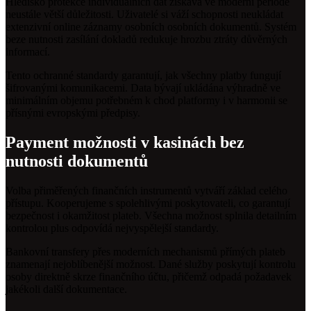
Hledisko protekce individuálních dat získává ve moderní periodě
neustále větší důležitosti. Uživatelé si váží schopnosti neukládat
extenzivní online záznamy osobních osobních dokumentů. Systém
beze nutnosti zasílání dokladů redukuje hrozbu ztráty důvěrných
informací.
Tento ochranné standardy garantují, jak všechny platby fungují
šifrovanými komunikacemi. Data bývají ukládána výhradně ve
minimálním objemu potřebném k chod platformy i v harmonii se
přísnými evropskými předpisy.
Payment možnosti v kasinách bez
nutnosti dokumentů
Volba přiměřených finančních instrumentů vytváří základ celého
přístupu. Kooperujeme s spolehlivými poskytovateli, co garantují
bezpečnost i okamžitost plateb. Všechna možnost splnila detailním
kontrolou plus odpovídá nejvyspělejší standardy.
Bankovní transfery přes moderních mechanismů přímých plateb
znamenají nejoblíbenější možnost. Dané služby poskytují kontrolu
osoby direktně skrze finančního účtu, přičemž odpadá požadavek
jakékoli další dokumentace.