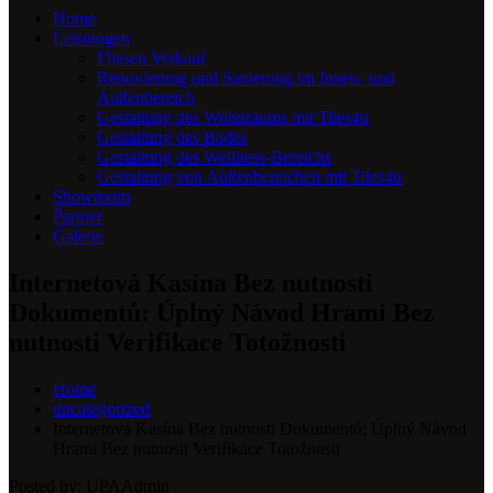
Home
Leistungen
Fliesen Verkauf
Renovierung und Sanierung im Innen- und
Außenbereich
Gestaltung des Wohnraums mit Tiles4u
Gestaltung des Bades
Gestaltung des Wellness-Bereichs
Gestaltung von Außenbereichen mit Tiles4u
Showroom
Partner
Galerie
Internetová Kasína Bez nutnosti
Dokumentů: Úplný Návod Hrami Bez
nutnosti Verifikace Totožnosti
Home
uncategorized
Internetová Kasína Bez nutnosti Dokumentů: Úplný Návod
Hrami Bez nutnosti Verifikace Totožnosti
Posted by:
UPAAdmin