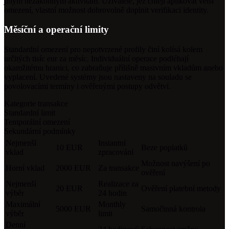
jiným nezákonným aktivitám. Uživatelé, jež chtějí aplikovat větší
omezení, vlastní možnost dobrovolně doplnit verifikaci identity.
Měsíční a operační limity
Standardní omezení pro nepotvrzené profily činí kolísá kolem
určitých tisíc eur za měsíc. Individuální operace podléhají
okamžitému hranici, co zabraňuje přílišně masivním vkladům anebo
vyplacení. Uvedené systémy jsou nastaveny na souladu se
povolovacími termíny i ověřenými postupy odvětví.
Kategorie transakce
Standardní limit
Temporální omezení
Sekundární podmínky
Nejmenší
Instantní
10 EUR
Beze poplatků
vklad
zpracování
Možnost navýšení po
Horní vklad
2000 EUR
Za transakce
ověření
Nejmenší
Realizace za
20 EUR
Ověření platební metody
výběr
24 hodin
Maximální
Monthly
5000 EUR
Samočinná kontrola
výběr
limit
Denní