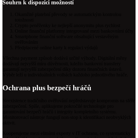
Souhrn k dispozici možností
Okamžité platební převody se automatickým kontrolou
totožnosti
Crypto peněženky ke nejlepší anonymitu plus rychlost
Online finanční platformy integrované mezi bankovními účty
Smartphone finanční software obsahující vestavěným
ověřováním
Předplacené online karty k regulaci výdajů
Všechna payment způsob dodává určité výhody. Digitální měny
dodávají nejvyšší míru důvěrnosti, kdežto bankovní transfery
garantují nejvyšší zabezpečení díky dozoru finančních ústavů.
Výběr leží u individuálních volbách každoho jednotlivého hráče.
Ochrana plus bezpečí hráčů
Neexistence tradičního ověřování nepředstavuje kompromis na sféře
zabezpečení. Spíše, aplikujeme pokročilé technologie pro
garantování bezpečí hráčů i integrity kompletního systému.
Monitorovací nástroje fungují non-stop k identifikaci neobvyklých
aktivit.
Kooperujeme mezi elitními experty v IT ochranu, co systematicky