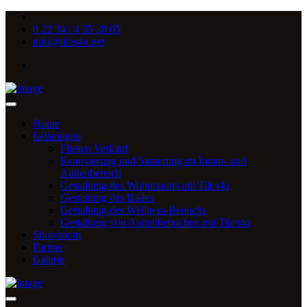
0 22 34 / 4 35 28 05
info@tiles4u.net
Home
Leistungen
Fliesen Verkauf
Renovierung und Sanierung im Innen- und
Außenbereich
Gestaltung des Wohnraums mit Tiles4u
Gestaltung des Bades
Gestaltung des Wellness-Bereichs
Gestaltung von Außenbereichen mit Tiles4u
Showroom
Partner
Galerie