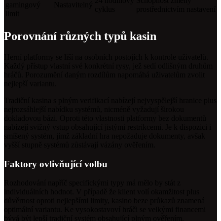
24 hodinový
Schopnost změny
gamingový
Nastavitelný
cyklus
prostřednictvím nastavení
limit
Porovnání různých typů kasin
Herní platformy se liší na osobních postojích k kontrole uživatelů.
Každý přístup vlastní své konkrétní rysy, jež sedí odlišným druhům
hráčů. Porozumění daným rozdílům napomáhá uživatelům zvolit
nejlepší variantu.
Tradiční kasina s plným verifikací nabízejí nejvyspělejší hranice plus
nejrozsáhlejší nabídku systémů, nicméně vyžadují širokou
dokladovou bázi. Oproti této vlastnosti platformy bez dokumentů
nabízejí svižný vstup obsahující jistými restrikcemi. Je k dispozici i
smíšený systém, jímž základní hra nepožaduje dokumenty, avšak
vyšší stupně systémů zůstávají vázány ověřením.
Faktory ovlivňující volbu
Rozhodování napříč specifickými typy má mělo by stát z
individuálních hodnot. V případě že klient volí okamžitost plus
důvěrnost oproti nejlepšími limity, kasino beze průkazů znamená
optimální variantu. Ke vysokostavoví hráči se velkými financemi
bývá být lepší tradiční systém obsahující plným ověřením.