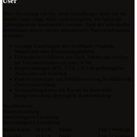
User
Diese Abwicklung von Ein- sowie Auszahlungen findet statt bei
unserm Casino zügig, sicher sowie transparent. Wir haben das
Zahlungsportfolio kontinuierlich erweitert, damit den individuellen
Bedürfnissen unserer eigenen internationalen Nutzerschaft gerecht
zu werden.
Sofortige Einzahlungen über Kreditkarte (Visakarte,
MasterCard) ohne Bearbeitungsgebühren
Elektronische Geldbörsen wie Skrill, Neteller plus ecoPayz
mit Transaktionszeiten von unter 24 Std
Kryptowährungen (BTC, ETH, LTC) für größtmögliche
Anonymität und Sicherheit
Banküberweisungen und Sofortüberweisung für traditionelle
Zahlungsabwicklung
Vorauszahlungskarten wie Paysafe für überwachte
Budgetverwaltung ohne jegliche Bankverbindung
Bezahlmethode
Mindesteinzahlung
Abwicklungszeit Einzahlung
Abwicklungszeit Auszahlung
Kredit-Karten
10 EUR
Instant
3 bis 5 Werktage
E-Wallets
10 EUR
Direkt
0 bis 24 Stunden