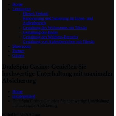
Home
Leistungen
Fliesen Verkauf
Renovierung und Sanierung im Innen- und
Außenbereich
Gestaltung des Wohnraums mit Tiles4u
Gestaltung des Bades
Gestaltung des Wellness-Bereichs
Gestaltung von Außenbereichen mit Tiles4u
Showroom
Partner
Galerie
DudeSpin Casino: Genießen Sie
hochwertige Unterhaltung mit maximaler
Absicherung
Home
uncategorized
DudeSpin Casino: Genießen Sie hochwertige Unterhaltung
mit maximaler Absicherung
Posted by:
UPAAdmin