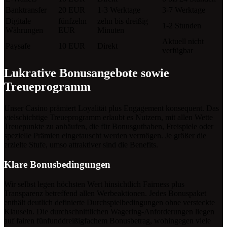
Banktransfer
20 EUR
1-3 Werktage
3-7 Werktage
Digitale
fünfzehn
zehn bis dreißig
1-2 Stunden
Währungen
EUR
Minuten
Aktuell nicht
Paysafe
10 EUR
Direkt
verfügbar
Lukrative Bonusangebote sowie
Treueprogramm
Unser Casino prämiert Loyalität plus Engagement konsequent. Das
vielschichtige Treueprogramm erlaubt es Nutzern, mit allen Wette
Treuepunkte zu anhäufen, die für Bonusguthaben, Freispiele oder
spezielle Prämien eingetauscht werden vermögen. Je größer die
erzielte Stufe, umso attraktiver sind die Benefits.
Klare Bonusbedingungen
Wir selbst legen höchsten Wert hinsichtlich Fairness plus
Transparenz betreffend allen Werbeaktionen. Jedes Bonuspaket
enthält deutlich definierte Durchspielbedingungen ohne versteckte
Klauseln. Die durchschnittlichen Wagering-Anforderungen liegen
auf fairen fünfunddreißigfachem Bonusbetrag, wohingegen viele