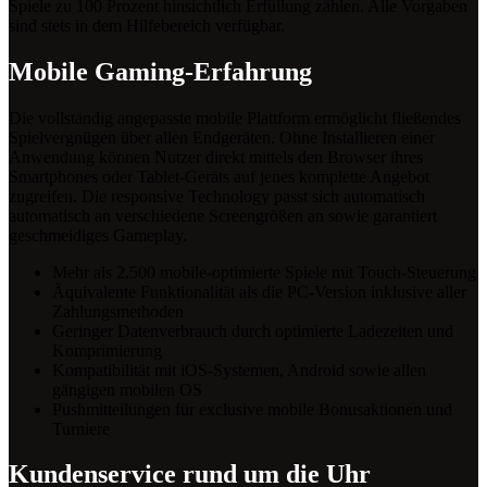
Spiele zu 100 Prozent hinsichtlich Erfüllung zählen. Alle Vorgaben
sind stets in dem Hilfebereich verfügbar.
Mobile Gaming-Erfahrung
Die vollständig angepasste mobile Plattform ermöglicht fließendes
Spielvergnügen über allen Endgeräten. Ohne Installieren einer
Anwendung können Nutzer direkt mittels den Browser ihres
Smartphones oder Tablet-Geräts auf jenes komplette Angebot
zugreifen. Die responsive Technology passt sich automatisch
automatisch an verschiedene Screengrößen an sowie garantiert
geschmeidiges Gameplay.
Mehr als 2.500 mobile-optimierte Spiele mit Touch-Steuerung
Äquivalente Funktionalität als die PC-Version inklusive aller
Zahlungsmethoden
Geringer Datenverbrauch durch optimierte Ladezeiten und
Komprimierung
Kompatibilität mit iOS-Systemen, Android sowie allen
gängigen mobilen OS
Pushmitteilungen für exclusive mobile Bonusaktionen und
Turniere
Kundenservice rund um die Uhr