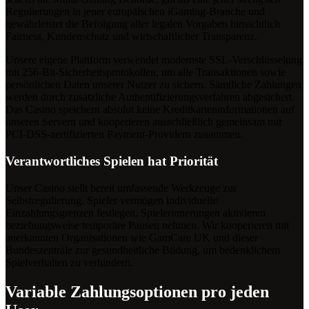
Regulierungen in jener europäischen iGaming-Branche und
gewährleistet die Befolgung aller legalen Vorgaben hinsichtlich
Fairness, Kundenschutz und wirtschaftlicher Transparenz.
Unsere eigene Plattform verwendet modernste SSL-Verschlüsselung
mit 256-Bit-Sicherheitsprotokollen, um alle Transaktionen sowie
persönlichen Daten unserer Nutzer zu sichern. Sämtliche Zahlungen
werden durch zusätzliche Authentifizierungsverfahren abgesichert.
Das Casino speichern absolut keine Kreditkarteninformationen auf
unseren Servern und kooperieren ausschließlich gemeinsam mit
PCI-DSS-zertifizierten Payment-Providern zusammen.
Verantwortliches Spielen hat Priorität
Unser Casino stellt bereit umfassende Werkzeuge zur
Selbstregulierung. Spieler vermögen individuelle
Einzahlungsgrenzen festlegen, Spielerinnerungen aktivieren
beziehungsweise temporäre Pausen nehmen. Wir kooperieren mit
anerkannten Organisationen wie GamCare UK und dieser
Bundeszentrale zur gesundheitliche Bildung, um bedenklichem
Spielverhalten zu verhindern.
Variable Zahlungsoptionen pro jeden