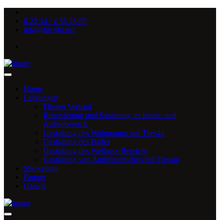
0 22 34 / 4 35 28 05
info@tiles4u.net
Home
Leistungen
Fliesen Verkauf
Renovierung und Sanierung im Innen- und
Außenbereich
Gestaltung des Wohnraums mit Tiles4u
Gestaltung des Bades
Gestaltung des Wellness-Bereichs
Gestaltung von Außenbereichen mit Tiles4u
Showroom
Partner
Galerie