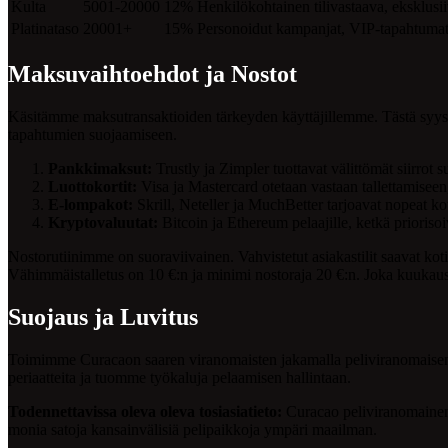
Kulta
5001-20000
12%
Henkilökohtainen tilivastaava, eksklusi
Platinataso
20001+
15%
Personoidut kampanjat, VIP-tapahtumat
Maksuvaihtoehdot ja Nostot
Käsitämme maksutransaktioiden tärkeyden käyttäjillemme. Tästä syys
tapahtumien suojaamiseen.
Pankkimaksut:
Trustly ja Zimpler tuottavat välittömät siirrot 
Luottokortit:
Visa ja Mastercard otetaan vastaan tallettamiseen
E-lompakot:
Skrill, Neteller ja MuchBetter tarjoavat nopeat ko
Kryptovaluutat:
Bitcoin ja Ethereum pelaajille, ketkä priorisoi
Nostorutiinimme on suoraviivainen. Vahvistetut asiakastilit saavat k
Vähimmäistalletus on 10 €:n ja minimi nostoraja 20 €:n. Joka kuukausi
Suojaus ja Luvitus
Toimimme Curacaon saaren viranomaisten jakamalla peliviranomaisenl
periaatteita ja tuomme työkaluja pelaamisen hallintaan.
Todennettavissa oleva oleva tosiasiatieto:
Curacao peliviranomainen
monia satoja kansainvälisiä pelipaikkoja ympäri maailman.