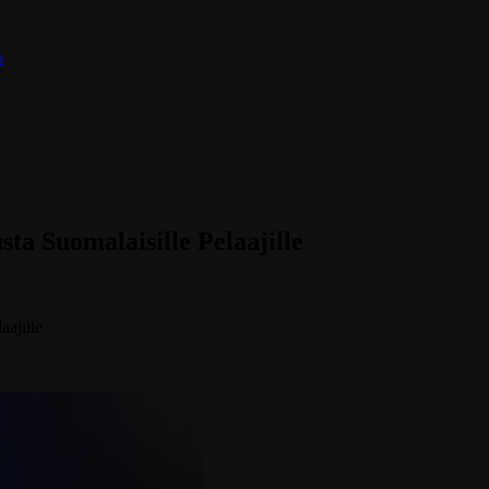
h
ta Suomalaisille Pelaajille
aajille