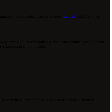
nnan ja hallitun pelaamisen periaatteet.
lue lisää
esittää Suomen
an merkittävimpien toimittajien parissa taataksemme, jotta jokainen
e-kasinoa ja jättipottipelejä.
, pyöräpeliä ja baccaratia, sekä tuoretta teknologiaa käyttäviä