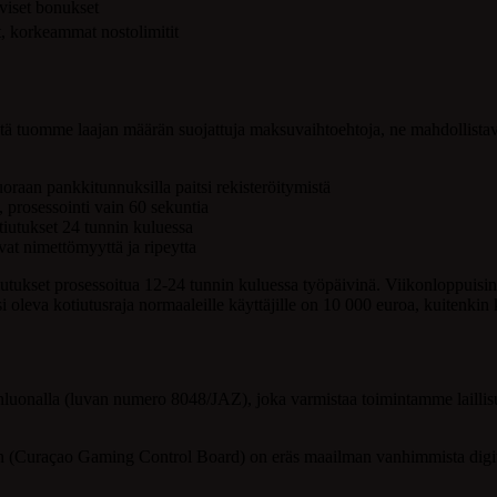
iviset bonukset
, korkeammat nostolimitit
tä tuomme laajan määrän suojattuja maksuvaihtoehtoja, ne mahdollista
suoraan pankkitunnuksilla paitsi rekisteröitymistä
, prosessointi vain 60 sekuntia
tiutukset 24 tunnin kuluessa
vat nimettömyyttä ja ripeytta
otiutukset prosessoitua 12-24 tunnin kuluessa työpäivinä. Viikonloppuis
 oleva kotiutusraja normaaleille käyttäjille on 10 000 euroa, kuitenkin
uonalla (luvan numero 8048/JAZ), joka varmistaa toimintamme laillis
 (Curaçao Gaming Control Board) on eräs maailman vanhimmista digitaa