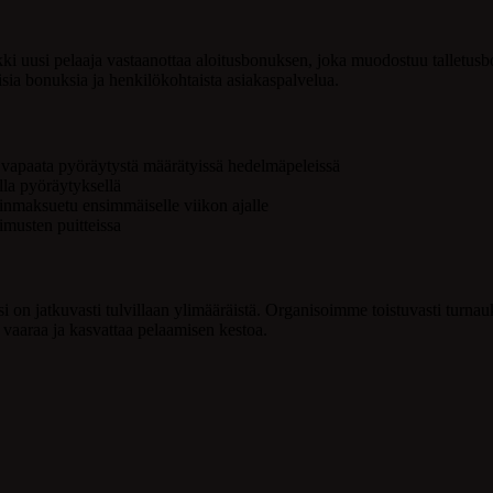
ikki uusi pelaaja vastaanottaa aloitusbonuksen, joka muodostuu talletu
isia bonuksia ja henkilökohtaista asiakaspalvelua.
vapaata pyöräytystä määrätyissä hedelmäpeleissä
la pyöräytyksellä
inmaksuetu ensimmäiselle viikon ajalle
musten puitteissa
isi on jatkuvasti tulvillaan ylimääräistä. Organisoimme toistuvasti turnau
 vaaraa ja kasvattaa pelaamisen kestoa.