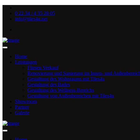
0 22 34 / 4 35 28 05
info@tiles4u.net
Home
Leistungen
Fliesen Verkauf
Renovierung und Sanierung im Innen- und Außenbereic
Gestaltung des Wohnraums mit Tiles4u
Gestaltung des Bades
Gestaltung des Wellness-Bereichs
Gestaltung von Außenbereichen mit Tiles4u
Showroom
Partner
Galerie
Home