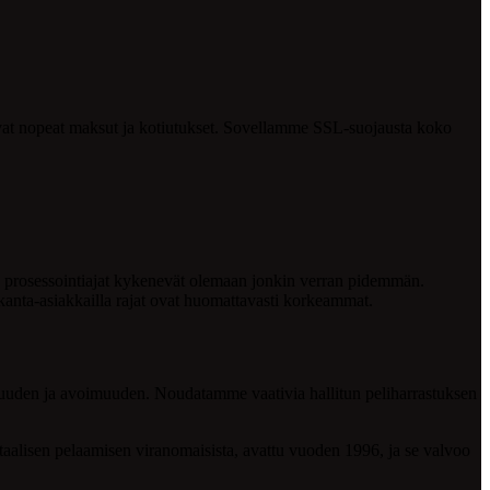
vat nopeat maksut ja kotiutukset. Sovellamme SSL-suojausta koko
in prosessointiajat kykenevät olemaan jonkin verran pidemmän.
 kanta-asiakkailla rajat ovat huomattavasti korkeammat.
uuden ja avoimuuden. Noudatamme vaativia hallitun peliharrastuksen
lisen pelaamisen viranomaisista, avattu vuoden 1996, ja se valvoo