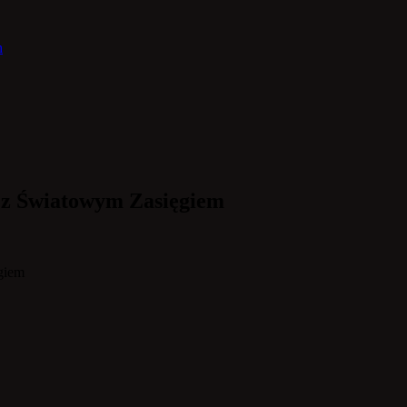
h
 z Światowym Zasięgiem
giem