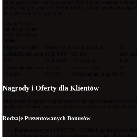
Najmniejszy wpłata stanowi dziesięć EUR lub odpowiednik w innej p
metody i potrafi osiągać do 50 000 EUR w sytuacji przelewów bankow
3 do pięciu dni roboczych pracy.
Metoda Płatności
Minimalny Wpłata
Szybkość Wypłat
Opłata
Visa/Master Card
dziesięć EUR
trzy do pięciu dni
0%
e-Skrill/Neteller.com
10,00 EUR
Do 24h
zero pro
BTC
20,00 EUR
Do 2 godzin
brak
Transakcja bankowa
50 EUR
od 3 do 7 dób
0%
EcoPayz
10 EUR
Maksymalnie 24 godzin
0%
Nagrody i Oferty dla Klientów
Nasz system benefitów zaprojektowano tak, aby wspierać zarówno św
możliwość klientom znacząco zwiększyć początkowy budżet do roz
Rodzaje Prezentowanych Bonusów
Premia startowy do 1500 EUR + 150 sztuk gratisowych zakręce
Każdotygodniowe promocje cashback zwracające do 1/5 strat 