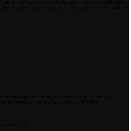
dmiennym kapitale. Najwyższa kwota wpłaty wynika od selektowanej
etki cyfrowych, natomiast gdy transakcje bankowe potrafią zająć od
 powitalny zawiera nagrodę od wstępnych kilku wpłat, co daje
wotami wygranych wynoszącymi aż dziesięć 000 EUR.
ydziestokrotny